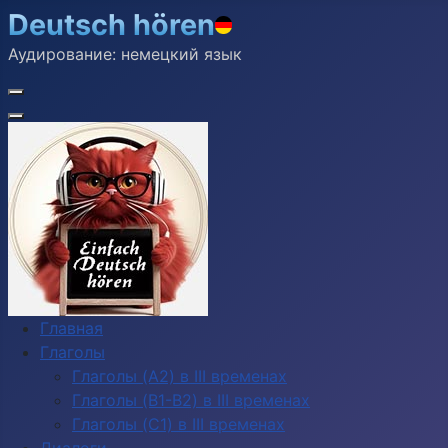
Deutsch hören
Аудирование: немецкий язык
Главная
Глаголы
Глаголы (A2) в III временах
Глаголы (B1-B2) в III временах
Глаголы (C1) в III временах