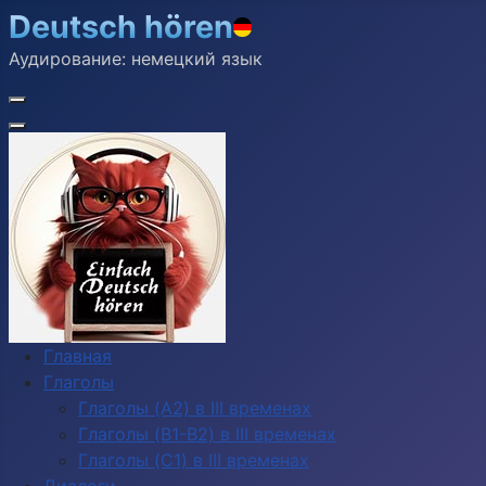
Deutsch hören
Аудирование: немецкий язык
Главная
Глаголы
Глаголы (A2) в III временах
Глаголы (B1-B2) в III временах
Глаголы (C1) в III временах