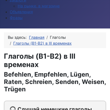
Диалоги
На рынке, в магазине
Объявления
Фразы
Вы здесь:
Главная
Глаголы
Глаголы (B1-B2) в III временах
Глаголы (B1-B2) в III
временах
Befehlen, Empfehlen, Lügen,
Raten, Schreien, Senden, Weisen,
Trügen
🎧 Слушай немецкие глаголы