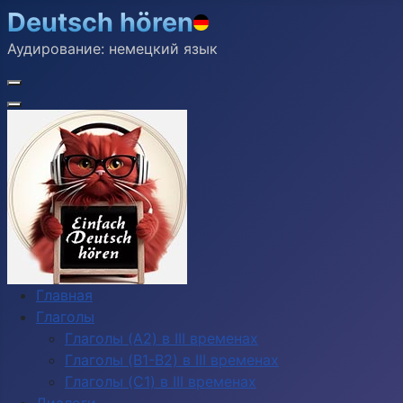
Deutsch hören
Аудирование: немецкий язык
Главная
Глаголы
Глаголы (A2) в III временах
Глаголы (B1-B2) в III временах
Глаголы (C1) в III временах