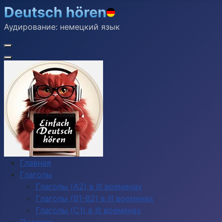
Deutsch hören
Аудирование: немецкий язык
Главная
Глаголы
Глаголы (A2) в III временах
Глаголы (B1-B2) в III временах
Глаголы (C1) в III временах